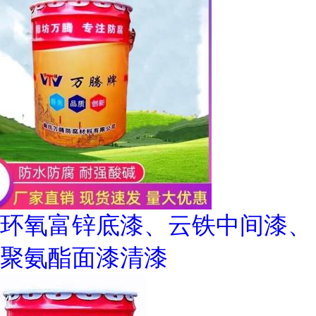
环氧富锌底漆、云铁中间漆、
聚氨酯面漆清漆