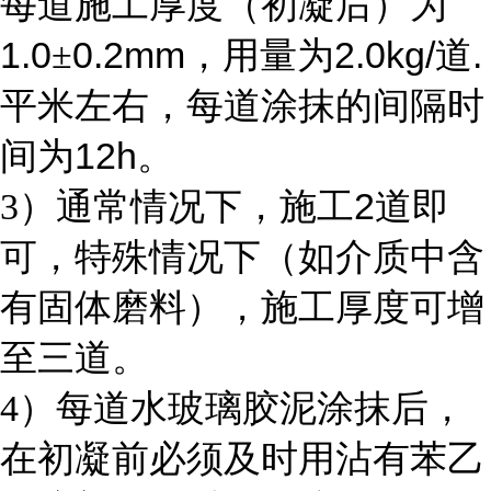
每道施工厚度（初凝后）为
1.0
0.2mm
2.0kg/
.
±
，用量为
道
平米左右，每道涂抹的间隔时
12h
间为
。
2
3
）通常情况下，施工
道即
可，特殊情况下（如介质中含
有固体磨料），施工厚度可增
至三道。
4
）每道水玻璃胶泥涂抹后，
在初凝前必须及时用沾有苯乙