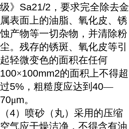
Sa21/2
级》
，要求完全除去金
属表面上的油脂、氧化皮、锈
蚀产物等一切杂物，并清除粉
尘。残存的锈斑、氧化皮等引
起轻微变色的面积在任何
100
100mm2
×
的面积上不得超
5%
40
过
，粗糙度应达到
—
70
m
μ
。
4
（
）喷砂（丸）采用的压缩
空气应干燥洁净，不得含有油