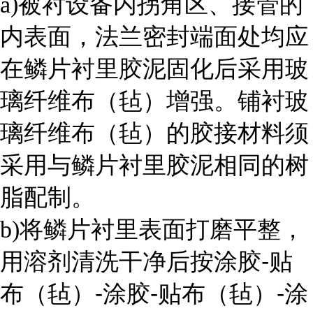
a)
被衬设备内拐角区、接管的
内表面，法兰密封端面处均应
在鳞片衬里胶泥固化后采用玻
璃纤维布（毡）增强。铺衬玻
璃纤维布（毡）的胶接材料须
采用与鳞片衬里胶泥相同的树
脂配制。
b)
将鳞片衬里表面打磨平整，
-
用溶剂清洗干净后按涂胶
贴
-
-
-
布（毡）
涂胶
贴布（毡）
涂