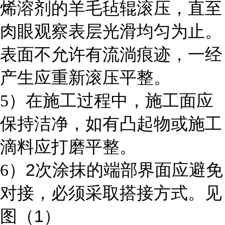
烯溶剂的羊毛毡辊滚压，直至
肉眼观察表层光滑均匀为止。
表面不允许有流淌痕迹，一经
产生应重新滚压平整。
5
）在施工过程中，施工面应
保持洁净，如有凸起物或施工
滴料应打磨平整。
2
6
）
次涂抹的端部界面应避免
对接，必须采取搭接方式。见
1
图（
）