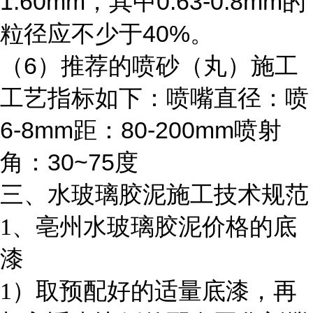
1.60mm
0.63-0.8mm
，其中
的
40%
粒径应不少于
。
6
（
）推荐的喷砂（丸）施工
工艺指标如下：喷嘴直径：喷
6-8mm
80-200mm
距：
喷射
30~75
角：
度
三、水玻璃胶泥施工技术规范
1
、亳州水玻璃胶泥价格的底
漆
1
）取预配好的适量底漆，再