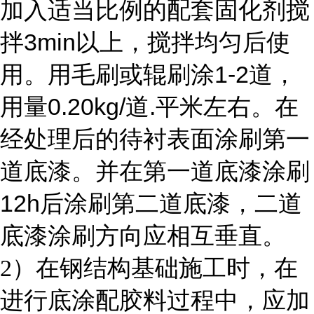
加入适当比例的配套固化剂搅
3min
拌
以上，搅拌均匀后使
1-2
用。用毛刷或辊刷涂
道，
0.20kg/
.
用量
道
平米左右。在
经处理后的待衬表面涂刷第一
道底漆。并在第一道底漆涂刷
12h
后涂刷第二道底漆，二道
底漆涂刷方向应相互垂直。
2
）在钢结构基础施工时，在
进行底涂配胶料过程中，应加