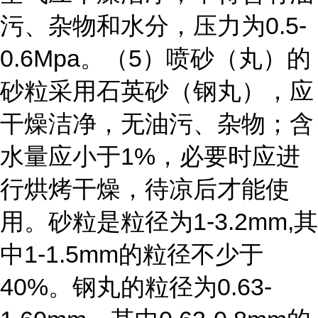
0.5-
污、杂物和水分，压力为
0.6Mpa
5
。（
）喷砂（丸）的
砂粒采用石英砂（钢丸），应
干燥洁净，无油污、杂物；含
1%
水量应小于
，必要时应进
行烘烤干燥，待凉后才能使
1-3.2mm,
用。砂粒是粒径为
其
1-1.5mm
中
的粒径不少于
40%
0.63-
。钢丸的粒径为