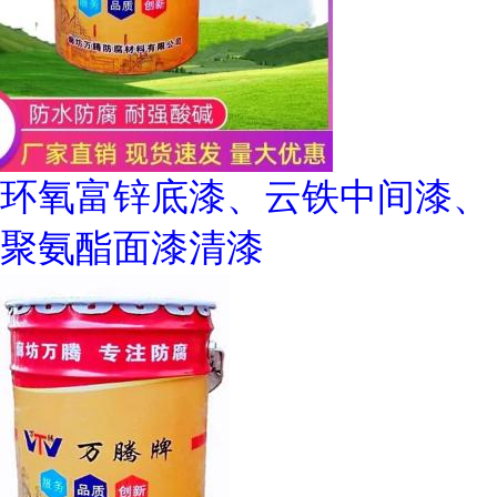
环氧富锌底漆、云铁中间漆、
聚氨酯面漆清漆