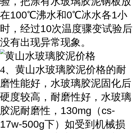
验，把涂有水玻璃胶泥钢板放
100
0
1
在
℃沸水和
℃冰水各
小
10
时，经过
次温度骤变试验后
没有出现异常现象。
4
、黄山水玻璃胶泥价格的耐
磨性能好，水玻璃胶泥固化后
硬度较高，耐磨性好，水玻璃
130mg
cs-
胶泥耐磨性，
（
17w-500g
下）如受到机械损