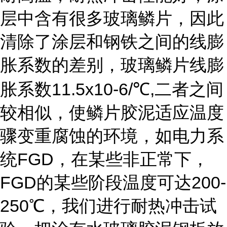
层中含有很多玻璃鳞片，因此
清除了涂层和钢铁之间的线膨
胀系数的差别，玻璃鳞片线膨
11.5x10-6/
,
胀系数
℃
二者之间
较相似，使鳞片胶泥适应温度
骤变重腐蚀的环境，如电力系
FGD
统
，在某些非正常下，
FGD
200-
的某些阶段温度可达
250
℃，我们进行耐热冲击试