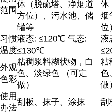
体（脱硫塔、净烟道
体
范围
方位）、污水池、储
烟
罐等
位
: ≤120
:
习惯
液态
℃
气态
液
温度
≤130
≤2
℃
粘稠浆料糊状物，白
粘
外观
色、淡绿色 （可定
色
色彩
做）
做
使用
刮板、抹子、涂抹
刮
办法