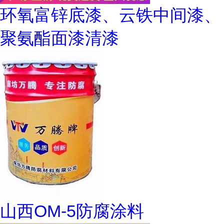
环氧富锌底漆、云铁中间漆、
聚氨酯面漆清漆
山西OM-5防腐涂料