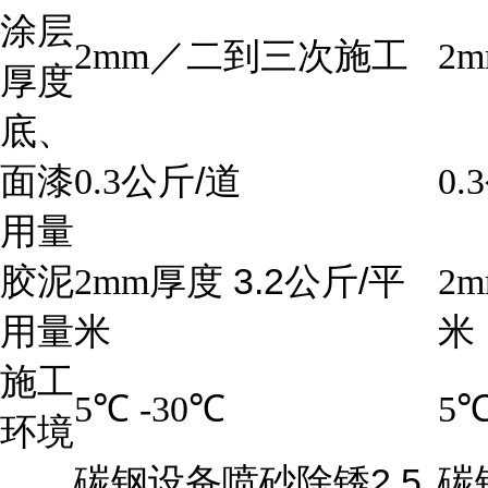
涂层
2mm
／二到三次施工
2m
厚度
底、
/
面漆
0.3
公斤
道
0.3
用量
3.2
/
胶泥
2mm
厚度
公斤
平
2m
用量
米
米
施工
5
℃
-30
℃
5
环境
2.5
碳钢设备喷砂除锈
碳