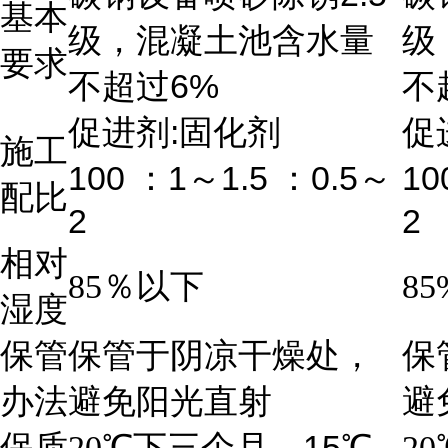
基本
级，混凝土池含水量
级
要求
6%
不超过
不
:
促进剂
固化剂
促
施工
100
1
1.5
0.5
10
：
～
：
～
配比
2
2
相对
85
％以下
85
湿度
保管
保管于阴凉干燥处，
保
办法
避免阳光直射
避
15
保质
20
℃
下三个月，
℃
20