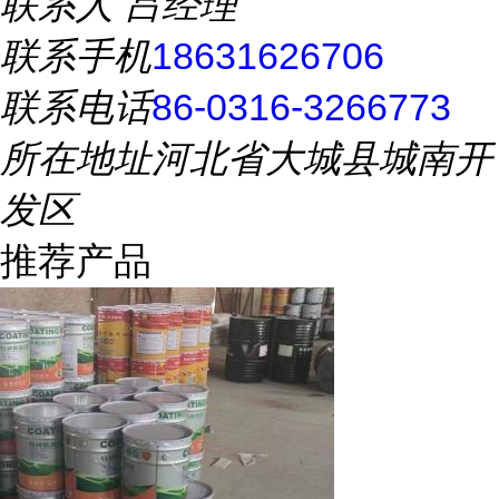
联系人
吕经理
联系手机
18631626706
联系电话
86-0316-3266773
所在地址
河北省大城县城南开
发区
推荐产品