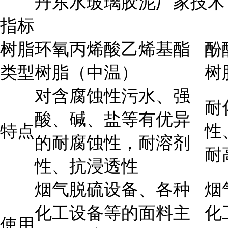
丹东水玻璃胶泥厂家技术
指标
树脂
环氧丙烯酸乙烯基酯
酚
类型
树脂（中温）
树
对含腐蚀性污水、强
耐
酸、碱、盐等有优异
特点
性
的耐腐蚀性，耐溶剂
耐
性、抗浸透性
烟气脱硫设备、各种
烟
化工设备等的面料主
化
使用