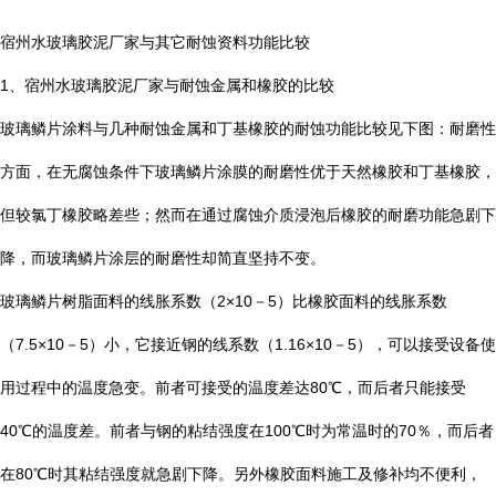
宿州水玻璃胶泥厂家与其它耐蚀资料功能比较
1
、宿州水玻璃胶泥厂家与耐蚀金属和橡胶的比较
玻璃鳞片涂料与几种耐蚀金属和丁基橡胶的耐蚀功能比较见下图：耐磨性
方面，在无腐蚀条件下玻璃鳞片涂膜的耐磨性优于天然橡胶和丁基橡胶，
但较氯丁橡胶略差些；然而在通过腐蚀介质浸泡后橡胶的耐磨功能急剧下
降，而玻璃鳞片涂层的耐磨性却简直坚持不变。
玻璃鳞片树脂面料的线胀系数（
2×10
－
5
）比橡胶面料的线胀系数
（
7.5×10
－
5
）小，它接近钢的线系数（
1.16×10
－
5
），可以接受设备使
用过程中的温度急变。前者可接受的温度差达
80
℃
，而后者只能接受
40
℃
的温度差。前者与钢的粘结强度在
100
℃
时为常温时的
70
％，而后者
在
80
℃
时其粘结强度就急剧下降。另外橡胶面料施工及修补均不便利，