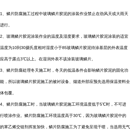
1
、鳞片防腐施工过程中玻璃鳞片胶泥的涂装作业禁止在劲风天或大雨天
进行。
2
、玻璃鳞片胶泥涂装作业的温度及湿度要求，玻璃鳞片胶泥涂装的适宜
温度为
10
到
30
摄氏度相对湿度小于
85
玻璃鳞片胶泥待涂基层的外表温度
应高于露点
3
℃
以上。在湿润外表不该涂装玻璃鳞片。
3
、鳞片防腐处理冬天施工时，冬天的低温条件会影响鳞片胶泥的固化功
能，所以玻璃鳞片胶泥施工的被衬设备、烟道外部应预先选用保温资料全
体包覆。
4
、鳞片防腐施工时，当玻璃鳞片胶泥施工环境温度低于
5
℃
时，不可进
行喷涂作业。鳞片防腐施工环境温度高于
30
℃
，因为玻璃鳞片胶泥中的
的苯乙烯交链剂挥发加快，鳞片防腐施工为了避免呈现干喷，当选用无气