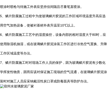
喷涂时喷枪与待施工外表应坚持佳间隔且尽量笔直喷涂。
5
、鳞片防腐施工过程中为使玻璃鳞片胶泥的工作区域环境温度升高应选
用空气加热设备，使被衬基材外表升温至
10
℃
以上。
6
、鳞片防腐施工工艺中的湿度操控，设备内部的相对湿度大于
80
时，应
使用除湿机抽湿，或在玻璃鳞片胶泥涂装工作区进行冷热空气置换、升降
工作区域温度等办法。
7
、鳞片防腐施工时对现场工作人员的保护，因为玻璃鳞片胶泥有少数化
学挥发性物质，因而应该对保证施工现场的空气流通，在玻璃鳞片胶泥涂
装时对施工人员应采纳戴活性炭口罩或防毒面具等防护办法。