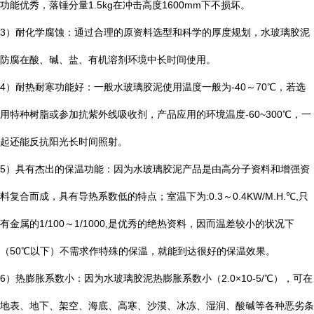
功能优秀，落锤分量
1.5kg
在冲击高度
1600mm
下不损坏。
3
）耐化学腐蚀：通过合理的原资料选型和科学的厚度规划，水玻璃胶泥
防腐在酸、碱、盐、有机溶剂环境中长时间使用。
4
）耐热耐寒功能好：一般水玻璃胶泥使用温度一般为
-40
～
70
℃
，若选
用特种树脂或参加抗紫外线吸收剂，产品应用的环境温度
-60~300
℃
，一
起还能反抗阳光长时间照射。
5
）具有杰出的保温功能：因为水玻璃胶泥产品是由高分子资料和增强资
料复合而成，具有导热系数低的特点；室温下为
:0.3
～
0.4KW/M.H.
℃
,
只
有金属的
1/100
～
1/1000,
是优秀的绝热资料，因而温差较小的状况下
（
50
℃
以下）不需求作特殊的保温，就能到达很好的保温效果。
6
）热膨胀系数小：因为水玻璃胶泥热膨胀系数小（
2.0×10-5/
℃
），可在
地表、地下、架空、海底、高寒、沙漠、冰冻、湿润、酸碱等各种恶劣条