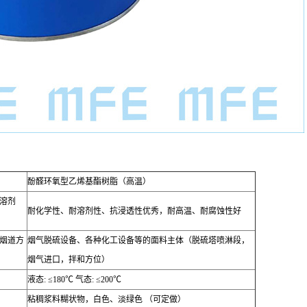
酚醛环氧型乙烯基酯树脂（高温）
溶剂
耐化学性、耐溶剂性、抗浸透性优秀，耐高温、耐腐蚀性好
烟道方
烟气脱硫设备、各种化工设备等的面料主体（脱硫塔喷淋段，
烟气进口，拌和方位）
液态
: ≤180
℃
气态
: ≤200
℃
粘稠浆料糊状物，白色、淡绿色 （可定做）