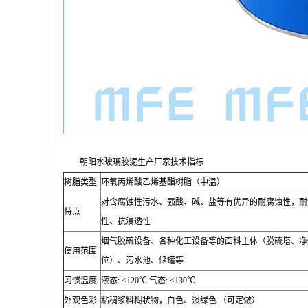
朝阳水玻璃胶泥生产厂家技术指标
树脂类型
环氧丙烯酸乙烯基酯树脂（中温）
对含腐蚀性污水、强酸、碱、盐等有优异的耐腐蚀性，耐
特点
性、抗浸透性
烟气脱硫设备、各种化工设备等的面料主体（脱硫塔、净
使用范围
位）、污水池、储罐等
习惯温度
液态
: ≤120
℃
气态
: ≤130
℃
外观色彩
粘稠浆料糊状物，白色、淡绿色 （可定做）