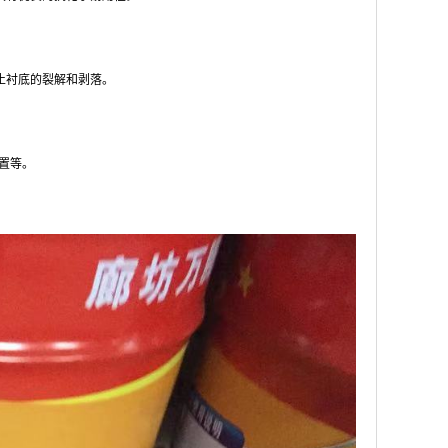
止衬底的裂解和剥落。
置等。