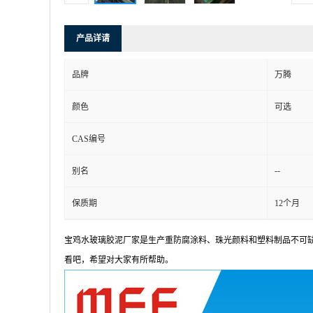
产品详请
品牌
万腾
颜色
可选
CAS编号
--
别名
保质期
12个月
宝鸡水玻璃胶泥厂家
是生产重防腐涂料、珠光颜料和塑料制品不可
看吧，希望对大家有所帮助。