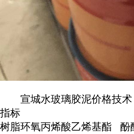
宣城水玻璃胶泥价格技术
指标
树脂
环氧丙烯酸乙烯基酯
酚