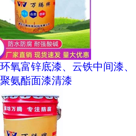
环氧富锌底漆、云铁中间漆、
聚氨酯面漆清漆