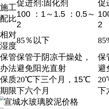
:
促进剂
固化剂
促
施工
100
1
1.5
0.5
10
：
～
：
～
配比
2
2
相对
85
％以下
85
湿度
保管
保管于阴凉干燥处，
保
办法
避免阳光直射
避
15
保质
20
℃
下三个月，
℃
20
期限
下六个月
下