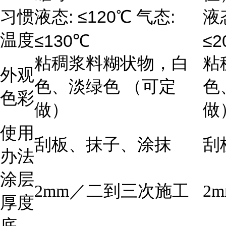
: ≤120
:
习惯
液态
℃
气态
液
温度
≤130
≤2
℃
粘稠浆料糊状物，白
粘
外观
色、淡绿色 （可定
色
色彩
做）
做
使用
刮板、抹子、涂抹
刮
办法
涂层
2mm
／二到三次施工
2m
厚度
底、