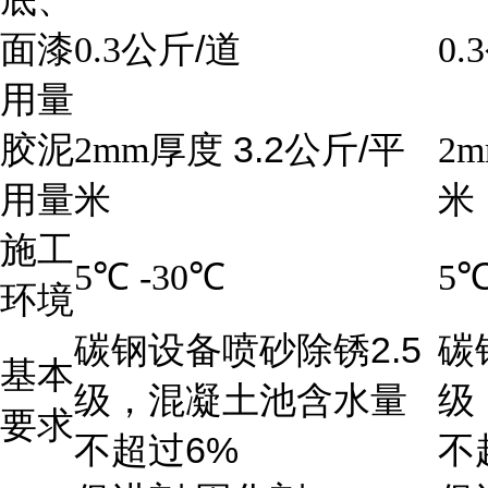
/
面漆
0.3
公斤
道
0.3
用量
3.2
/
胶泥
2mm
厚度
公斤
平
2m
用量
米
米
施工
5
℃
-30
℃
5
环境
2.5
碳钢设备喷砂除锈
碳
基本
级，混凝土池含水量
级
要求
6%
不超过
不