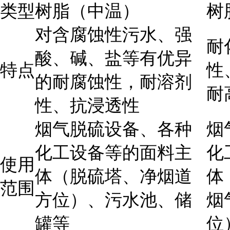
类型
树脂（中温）
树
对含腐蚀性污水、强
耐
酸、碱、盐等有优异
特点
性
的耐腐蚀性，耐溶剂
耐
性、抗浸透性
烟气脱硫设备、各种
烟
化工设备等的面料主
化
使用
体（脱硫塔、净烟道
体
范围
方位）、污水池、储
烟
罐等
位