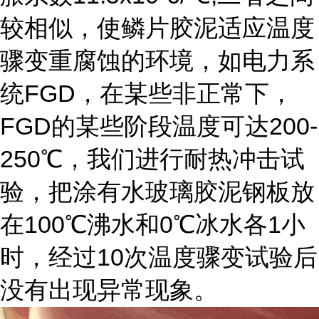
较相似，使鳞片胶泥适应温度
骤变重腐蚀的环境，如电力系
FGD
统
，在某些非正常下，
FGD
200-
的某些阶段温度可达
250
℃，我们进行耐热冲击试
验，把涂有水玻璃胶泥钢板放
100
0
1
在
℃沸水和
℃冰水各
小
10
时，经过
次温度骤变试验后
没有出现异常现象。