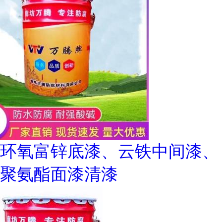
环氧富锌底漆、云铁中间漆、
聚氨酯面漆清漆