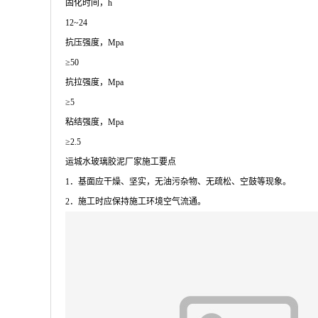
固化时间，h
12~24
抗压强度，Mpa
≥50
抗拉强度，Mpa
≥5
粘结强度，Mpa
≥2.5
运城水玻璃胶泥厂家施工要点
1．基面应干燥、坚实，无油污杂物、无疏松、空鼓等现象。
2．施工时应保持施工环境空气流通。