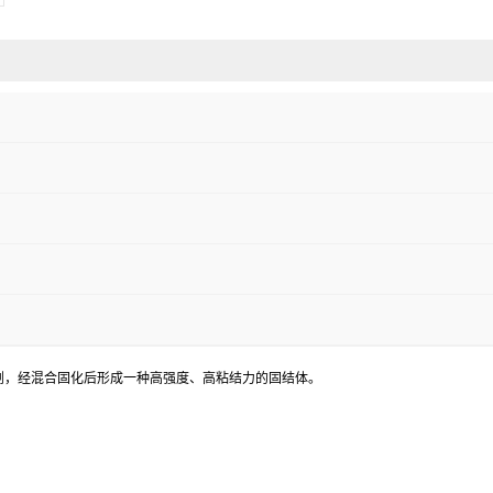
剂，经混合固化后形成一种高强度、高粘结力的固结体。