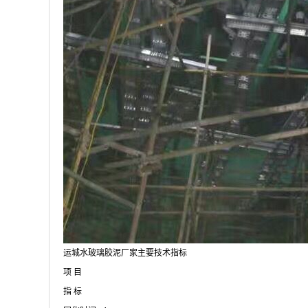
运城水玻璃胶泥厂家主要技术指标
项 目
指 标