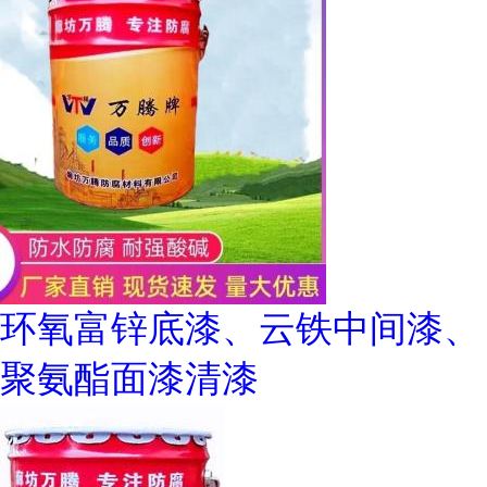
环氧富锌底漆、云铁中间漆、
聚氨酯面漆清漆