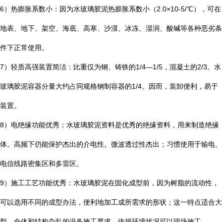
6
）热膨胀系数小：因为水玻璃胶泥热膨胀系数小（
2.0×10-5/
℃
），可在
地表、地下、架空、海底、高寒、沙漠、冰冻、湿润、酸碱等各种恶劣条
件下正常使用。
7
）轻质高强装置简洁：比重仅为钢、铸铁的
1/4—1/5
，混凝土的
2/3
。水
玻璃胶泥容器分量大约占同规格钢制容器的
1/4
。因而，装卸便利，易于
装置。
8
）电绝缘功能优秀：水玻璃胶泥资料是优秀的绝缘资料，用来制造绝缘
体。高频下仍能保护杰出的介电性。微波透过性杰出；习惯使用于输电、
电信线路密集区和多雷区。
9
）施工工艺功能优秀：水玻璃胶泥在固化成型前，因为树脂的流动性，
可以选用不同的成型办法，便利地加工成所需求的形状；这一特点适合大
型、全体和结构杂乱的设备施工要求。依据环境状况可以现场施工。