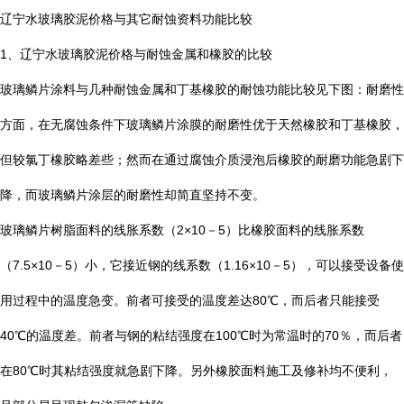
辽宁水玻璃胶泥价格与其它耐蚀资料功能比较
1
、辽宁水玻璃胶泥价格与耐蚀金属和橡胶的比较
玻璃鳞片涂料与几种耐蚀金属和丁基橡胶的耐蚀功能比较见下图：耐磨性
方面，在无腐蚀条件下玻璃鳞片涂膜的耐磨性优于天然橡胶和丁基橡胶，
但较氯丁橡胶略差些；然而在通过腐蚀介质浸泡后橡胶的耐磨功能急剧下
降，而玻璃鳞片涂层的耐磨性却简直坚持不变。
玻璃鳞片树脂面料的线胀系数（
2×10
－
5
）比橡胶面料的线胀系数
（
7.5×10
－
5
）小，它接近钢的线系数（
1.16×10
－
5
），可以接受设备使
用过程中的温度急变。前者可接受的温度差达
80
℃
，而后者只能接受
40
℃
的温度差。前者与钢的粘结强度在
100
℃
时为常温时的
70
％，而后者
在
80
℃
时其粘结强度就急剧下降。另外橡胶面料施工及修补均不便利，