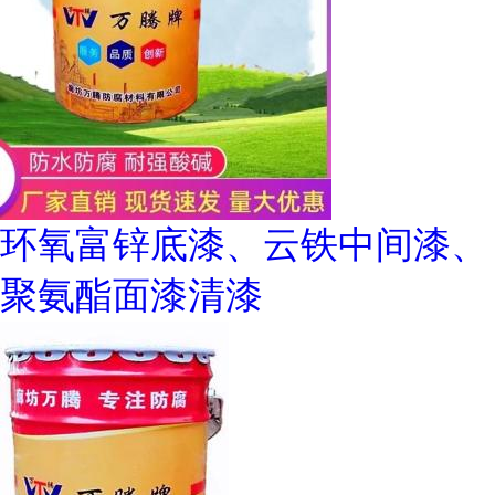
环氧富锌底漆、云铁中间漆、
聚氨酯面漆清漆