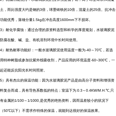
土，而比强度大约是钢的
3
倍，球墨铸铁的
10
倍，混凝土的
25
倍。抗冲击
功能优秀，落锤分量
1.5kg
在冲击高度
1600mm
下不损坏。
3
）耐化学腐蚀：通过合理的原资料选型和科学的厚度规划，水玻璃胶泥
防腐在酸、碱、盐、有机溶剂环境中长时间使用。
4
）耐热耐寒功能好：一般水玻璃胶泥使用温度一般为
-40
～
70
℃
，若选
用特种树脂或参加抗紫外线吸收剂，产品应用的环境温度
-60~300
℃
，一
起还能反抗阳光长时间照射。
5
）具有杰出的保温功能：因为水玻璃胶泥产品是由高分子资料和增强资
料复合而成，具有导热系数低的特点；室温下为
:0.3
～
0.4KW/M.H.
℃
,
只
有金属的
1/100
～
1/1000,
是优秀的绝热资料，因而温差较小的状况下
（
50
℃
以下）不需求作特殊的保温，就能到达很好的保温效果。