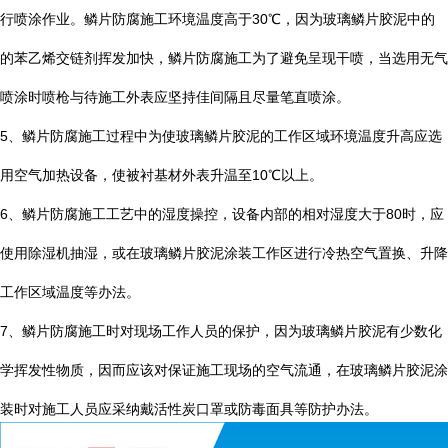
行喷涂作业。鳞片防腐施工环境温度高于
30
℃
，因为玻璃鳞片胶泥中的
的苯乙烯交链剂挥发加快，鳞片防腐施工为了避免呈现干喷，当选用无气
喷涂时喷枪与待施工外表应坚持佳间隔且尽量笔直喷涂。
5
、鳞片防腐施工过程中为使玻璃鳞片胶泥的工作区域环境温度升高应选
用空气加热设备，使被衬基材外表升温至
10
℃
以上。
6
、鳞片防腐施工工艺中的湿度操控，设备内部的相对湿度大于
80
时，应
使用除湿机抽湿，或在玻璃鳞片胶泥涂装工作区进行冷热空气置换、升降
工作区域温度等办法。
7
、鳞片防腐施工时对现场工作人员的保护，因为玻璃鳞片胶泥有少数化
学挥发性物质，因而应该对保证施工现场的空气流通，在玻璃鳞片胶泥涂
装时对施工人员应采纳戴活性炭口罩或防毒面具等防护办法。