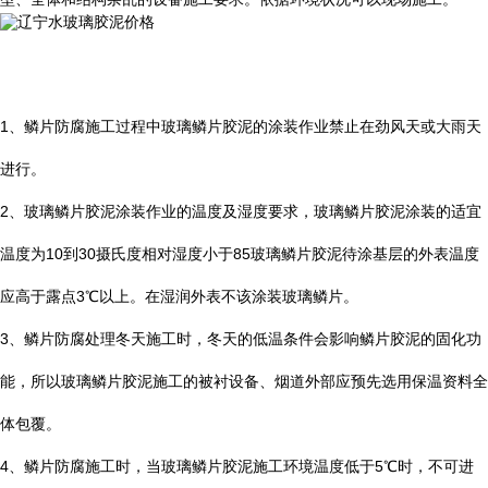
1
、鳞片防腐施工过程中玻璃鳞片胶泥的涂装作业禁止在劲风天或大雨天
进行。
2
、玻璃鳞片胶泥涂装作业的温度及湿度要求，玻璃鳞片胶泥涂装的适宜
温度为
10
到
30
摄氏度相对湿度小于
85
玻璃鳞片胶泥待涂基层的外表温度
应高于露点
3
℃
以上。在湿润外表不该涂装玻璃鳞片。
3
、鳞片防腐处理冬天施工时，冬天的低温条件会影响鳞片胶泥的固化功
能，所以玻璃鳞片胶泥施工的被衬设备、烟道外部应预先选用保温资料全
体包覆。
4
、鳞片防腐施工时，当玻璃鳞片胶泥施工环境温度低于
5
℃
时，不可进