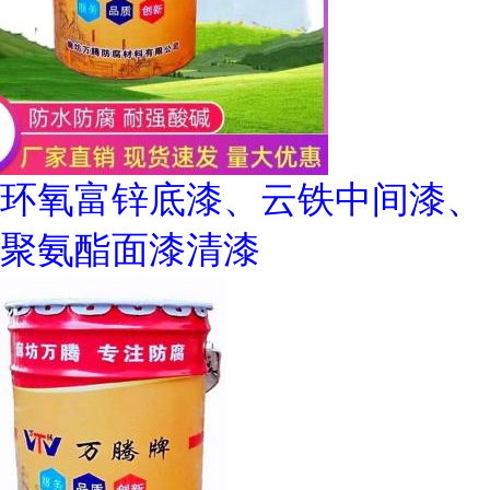
环氧富锌底漆、云铁中间漆、
聚氨酯面漆清漆