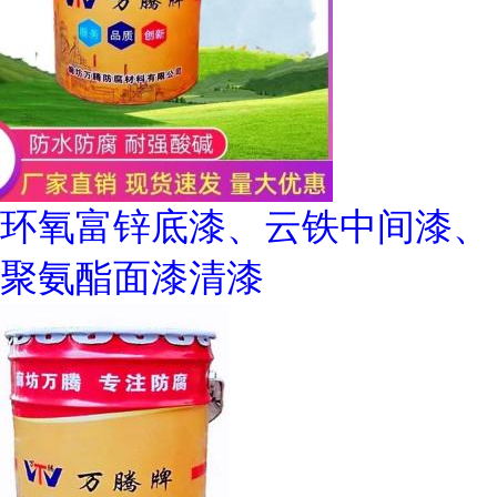
环氧富锌底漆、云铁中间漆、
聚氨酯面漆清漆