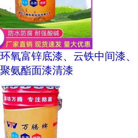
环氧富锌底漆、云铁中间漆、
聚氨酯面漆清漆