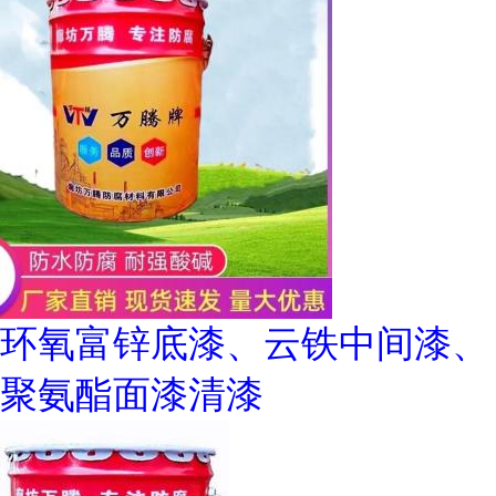
环氧富锌底漆、云铁中间漆、
聚氨酯面漆清漆