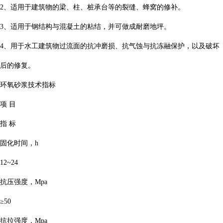
2、适用于建筑物的梁、柱、桩承台等的裂缝、蜂窝的修补。
3、适用于钢结构与混凝土的粘结，并可做成耐磨地坪。
4、用于水工建筑物过流面的抗冲磨损、抗气蚀与抗冻融保护，以及破坏
后的修复。
环氧砂浆技术指标
项 目
指 标
固化时间，h
12~24
抗压强度，Mpa
≥50
抗拉强度，Mpa