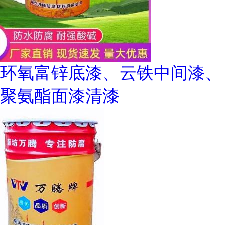
环氧富锌底漆、云铁中间漆、
聚氨酯面漆清漆