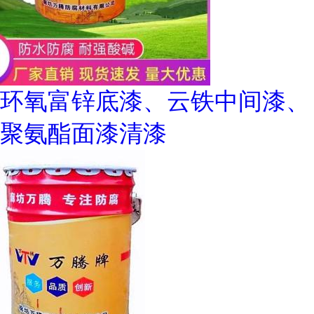
环氧富锌底漆、云铁中间漆、
聚氨酯面漆清漆