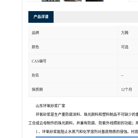
产品详请
品牌
万腾
颜色
可选
CAS编号
--
别名
保质期
12个月
山东环氧砂浆厂家
环氧砂浆是生产重防腐涂料、珠光颜料和塑料制品不可缺少的
工合成云母制作的珠光颜料，并兼有防腐、防紫外线照射的功能；
1 、环氧砂浆能阻止水蒸汽和化学溶剂对基底物质的侵蚀。衬底