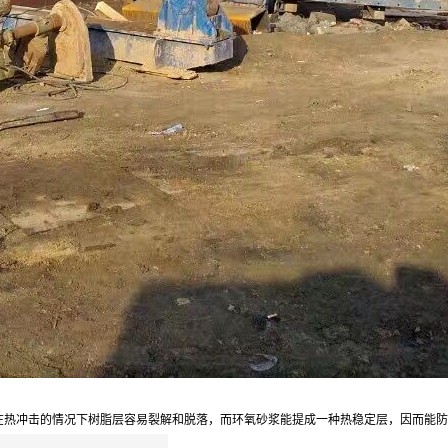
在热冲击的情况下树脂层容易裂解和脱落，而环氧砂浆能提成一种热稳定层，因而能防