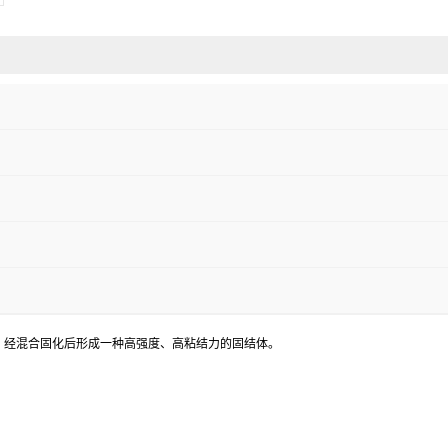
，经混合固化后形成一种高强度、高粘结力的固结体。