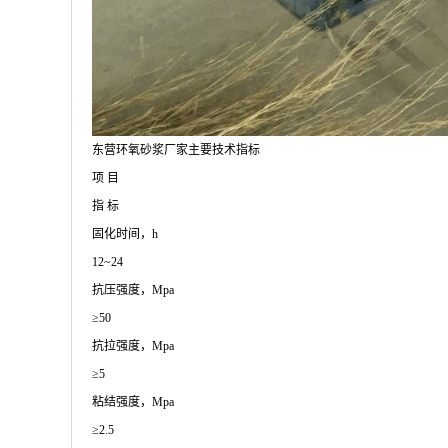
东营环氧砂浆厂家主要技术指标
项 目
指 标
固化时间，h
12~24
抗压强度，Mpa
≥50
抗拉强度，Mpa
≥5
粘结强度，Mpa
≥2.5