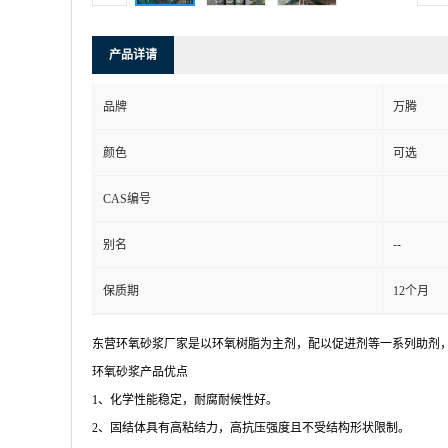
产品详请
品牌
万腾
颜色
可选
CAS编号
--
别名
保质期
12个月
东营环氧砂浆厂家是以环氧树脂为主剂，配以促进剂等一系列助剂
环氧砂浆产品优点
1、化学性能稳定，耐腐耐候性好。
2、固结体具有高粘结力，高抗压强度且不受结构形状限制。