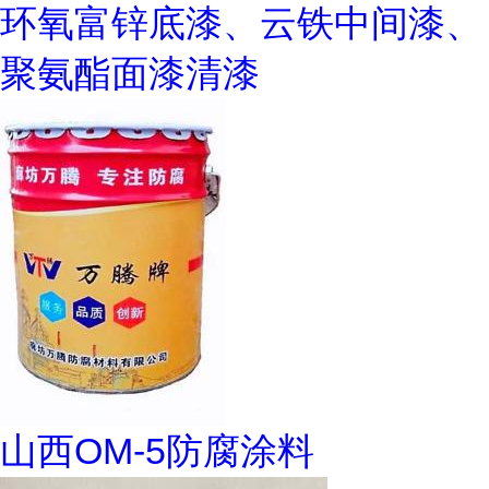
环氧富锌底漆、云铁中间漆、
聚氨酯面漆清漆
山西OM-5防腐涂料