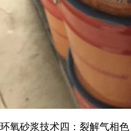
环氧砂浆技术四：裂解气相色