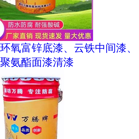
环氧富锌底漆、云铁中间漆、
聚氨酯面漆清漆