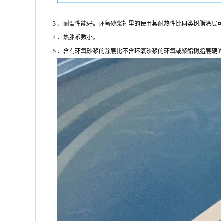
3 、耐温性能好。环氧砂浆衬里的使用其耐热性比同类树脂涂层可提
4 、热胀系数小。
5 、含有环氧砂浆的涂层比不含环氧砂浆的环氧或聚酯树脂层硬