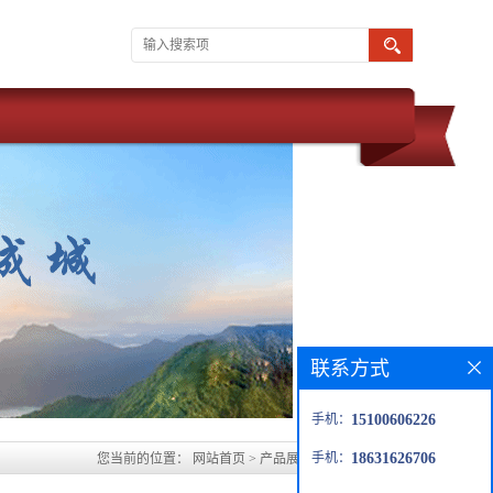
联系方式
手机：
15100606226
手机：
18631626706
您当前的位置：
网站首页
>
产品展厅
>
合肥环氧砂浆