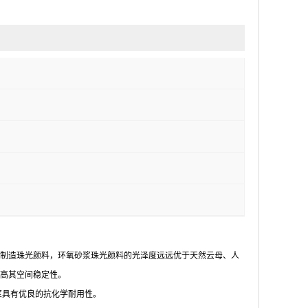
制造珠光颜料，环氧砂浆珠光颜料的光泽度远远优于天然云母、人
高其空间稳定性。
浆具有优良的抗化学耐用性。