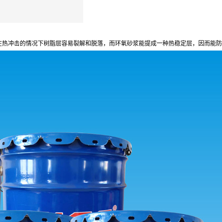
在热冲击的情况下树脂层容易裂解和脱落，而环氧砂浆能提成一种热稳定层，因而能防