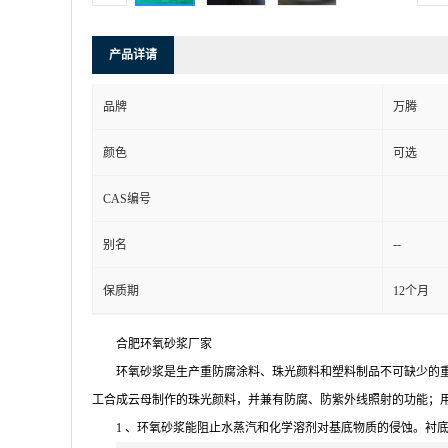
产品详请
品牌
万腾
颜色
可选
CAS编号
--
别名
保质期
12个月
合肥环氧砂浆厂家
环氧砂浆是生产重防腐涂料、珠光颜料和塑料制品不可缺少的
工合成云母制作的珠光颜料，并兼有防腐、防紫外线照射的功能；
1 、环氧砂浆能阻止水蒸汽和化学溶剂对基底物质的侵蚀。衬底