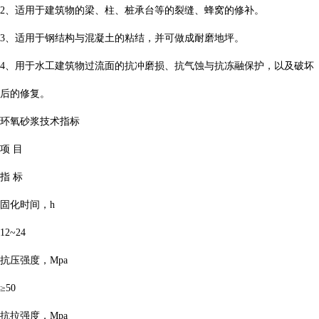
2、适用于建筑物的梁、柱、桩承台等的裂缝、蜂窝的修补。
3、适用于钢结构与混凝土的粘结，并可做成耐磨地坪。
4、用于水工建筑物过流面的抗冲磨损、抗气蚀与抗冻融保护，以及破坏
后的修复。
环氧砂浆技术指标
项 目
指 标
固化时间，h
12~24
抗压强度，Mpa
≥50
抗拉强度，Mpa