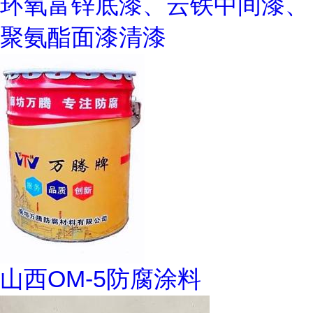
环氧富锌底漆、云铁中间漆、
聚氨酯面漆清漆
山西OM-5防腐涂料