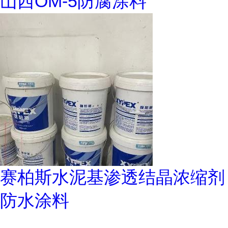
山西OM-5防腐涂料
赛柏斯水泥基渗透结晶浓缩剂
防水涂料