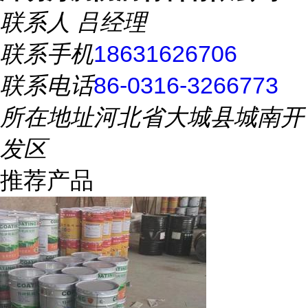
联系人
吕经理
联系手机
18631626706
联系电话
86-0316-3266773
所在地址
河北省大城县城南开
发区
推荐产品