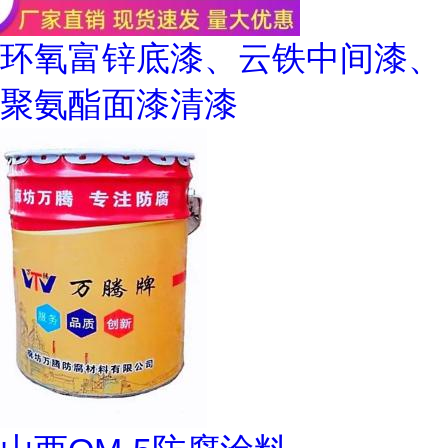
环氧富锌底漆、云铁中间漆、
聚氨酯面漆清漆