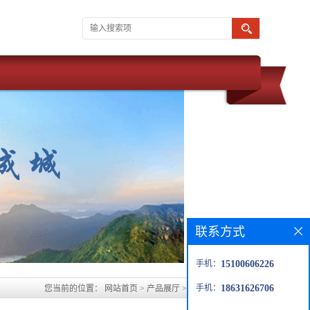
联系方式
手机：
15100606226
手机：
18631626706
您当前的位置：
网站首页
>
产品展厅
>
太原环氧砂浆价格