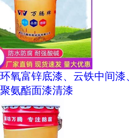
环氧富锌底漆、云铁中间漆、
聚氨酯面漆清漆