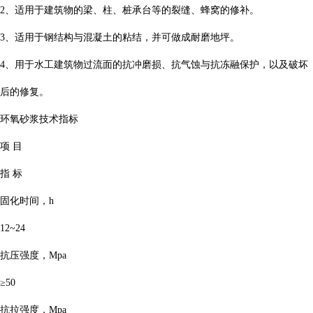
2、适用于建筑物的梁、柱、桩承台等的裂缝、蜂窝的修补。
3、适用于钢结构与混凝土的粘结，并可做成耐磨地坪。
4、用于水工建筑物过流面的抗冲磨损、抗气蚀与抗冻融保护，以及破坏
后的修复。
环氧砂浆技术指标
项 目
指 标
固化时间，h
12~24
抗压强度，Mpa
≥50
抗拉强度，Mpa