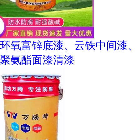
环氧富锌底漆、云铁中间漆、
聚氨酯面漆清漆